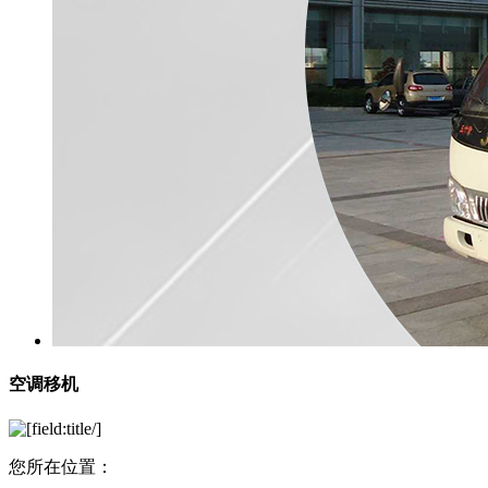
空调移机
您所在位置：