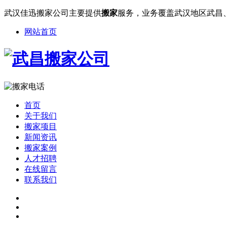
武汉佳迅搬家公司主要提供
搬家
服务，业务覆盖武汉地区武昌
网站首页
首页
关于我们
搬家项目
新闻资讯
搬家案例
人才招聘
在线留言
联系我们